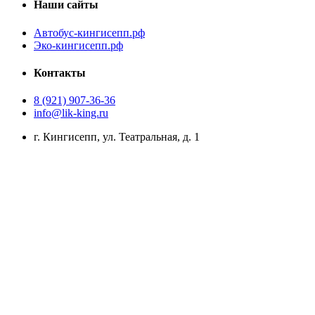
Наши сайты
Автобус-кингисепп.рф
Эко-кингисепп.рф
Контакты
8 (921) 907-36-36
info@lik-king.ru
г. Кингисепп, ул. Театральная, д. 1