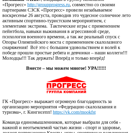
«Прогресс»
http://groupprogress.ru
, совместно со своими
партнерами СЗСК «Прогресс» провели незабываемое
воскресенье 26 августа, проводив это чудесное солнечное лето
активным спортивно-туристским мероприятием, с
элементами экстрима. Тактические игры с применением
пейнтбола, навыки выживания в агрессивной среде,
психология военного времени, а так же реальный спуск с
Опоры Олимпийского моста с применением скалолазного
снаряжения! Всё это с большим удовольствием и волей к
победе прошли простые ребята и девчонки – наши коллеги!!!
Молодцы!!! Так держать! Вперёд и только вперёд!
Вместе – мы можем многое! УРА!!!!!!
ГК «Прогресс» выражает огромную благодарность за
организацию мероприятия «Федерацию скалолазания и
туризма», г. Кингисепп!
https://vk.com/mookfst
Команда единомышленников, которые выбрали для себя -
важной и неотъемлемой частью жизни - спорт и здоровье,
делают потрясающие Квесты, игры, спортивные развлечения,